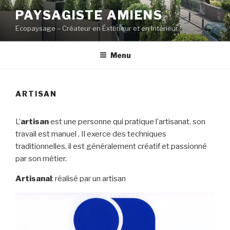
Aller
PAYSAGISTE AMIENS
au
Ecopaysage – Créateur en Éxtérieur et en Intérieur !
contenu
principal
Menu
ARTISAN
L’
artisan
est une personne qui pratique l’artisanat, son
travail est manuel . Il exerce des techniques
traditionnelles, il est généralement créatif et passionné
par son métier.
Artisanal
: réalisé par un artisan