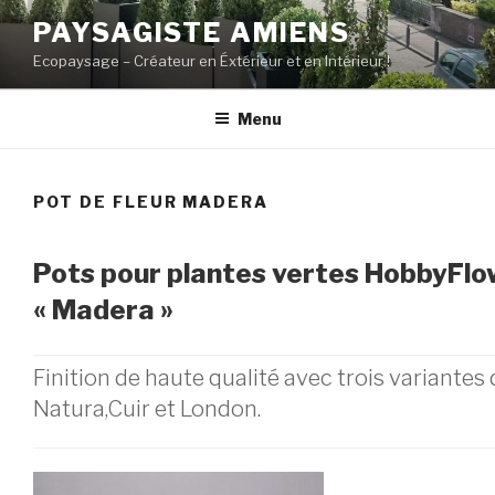
Aller
PAYSAGISTE AMIENS
au
Ecopaysage – Créateur en Éxtérieur et en Intérieur !
contenu
principal
Menu
POT DE FLEUR MADERA
Pots pour plantes vertes HobbyFlo
« Madera »
Finition de haute qualité avec trois variantes 
Natura,Cuir et London.